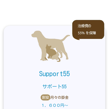
Support55
サポート55
割安
月々の掛金
１，６００円～