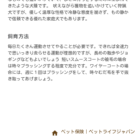
きたような犬種です。 吠えながら獲物を追いかけていく狩猟
犬ですが、優しく温厚な性格で冷静な態度を崩さず、もの静か
で信頼できる優れた家庭犬でもあります。
飼育方法
毎日たくさん運動させてやることが必要です。できれば全速力
で思いっきり走らせる運動が理想的ですが、長めの散歩やジョ
ギングなどもよいでしょう 短いスムースコートの被毛の場合
は時々ブラッシングする程度で充分です。ワイヤーコートの場
合には、週に１回はブラッシングをして、時々むだ毛を手で抜
き取ってあげましょう。
home
ペット保険｜ペットライフジャパン